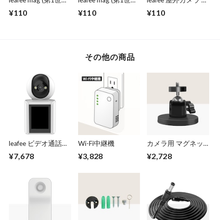
leafee mag (第1世代)
leafee mag (第1世代)
leafee 屋外カメラ 用
用 はがせる両面シ
用 両面シールセッ
両面シール
¥110
¥110
¥110
ール
ト
その他の商品
leafee ビデオ通話カ
Wi-Fi中継機
カメラ用 マグネッ
メラ
ト台座
¥7,678
¥3,828
¥2,728